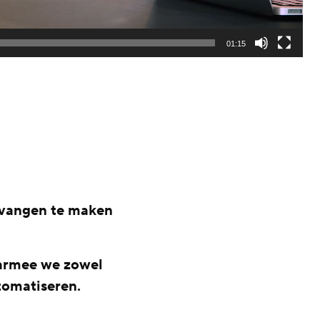
01:15
ntvangen te maken
armee we zowel
tomatiseren.