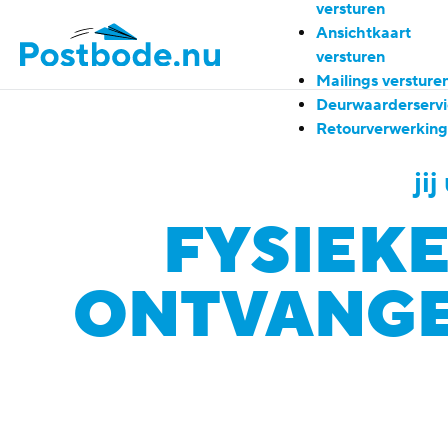
versturen
Ansichtkaart
versturen
Mailings versture
Deurwaarderservi
Retourverwerking
ji
FYSIEK
ONTVANGEN