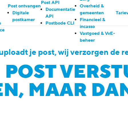
Post API
Post ontvangen
Overheid &
Documentatie
Digitale
gemeenten
Tarie
API
postkamer
Financieel &
n
Postbode CLI
incasso
ce
Vastgoed & VvE-
beheer
j uploadt je post, wij verzorgen de re
E POST VERST
, MAAR DAN