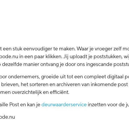
een stuk eenvoudiger te maken. Waar je vroeger zelf mo
bode.nu in een paar klikken. Jij uploadt je poststukken, wi
p dezelfde manier ontvang je door ons ingescande poststuk
or ondernemers, groeide uit tot een compleet digitaal po
 brieven, het sorteren en archiveren van inkomende post to
men overzichtelijk en efficiënt.
ille Post en kan je
deurwaarderservice
inzetten voor de j
bode.nu