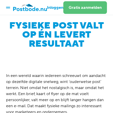
Inloggen
Gratis aanmelden
FYSIEKE POST VALT
Post versturen
Aangetekende brief versturen
OP ÉN LEVERT
Ansichtkaart versturen
RESULTAAT
Mailings versturen
Deurwaarderservice
Retourverwerking
Post ontvangen
Digitale postkamer
Post API
In een wereld waarin iedereen schreeuwt om aandacht
Documentatie API
op dezelfde digitale snelweg, wint ‘ouderwetse post’
Postbode CLI
terrein. Niet omdat het nostalgisch is, maar omdat het
Oplossingen
werkt. Een brief, kaart of flyer op de mat voelt
Infra & Bouw
persoonlijker, valt meer op en blijft langer hangen dan
Zorg
een e-mail. Dat maakt fysieke mailings zo interessant
Overheid & gemeenten
voor marketeers en ondernemers.