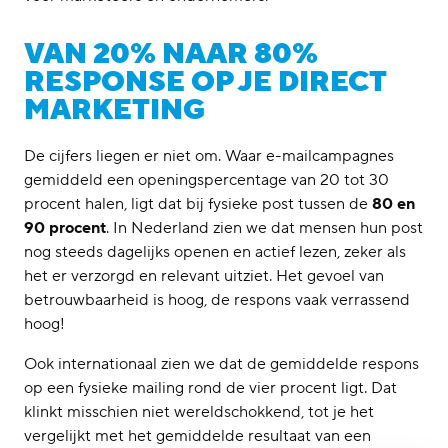
Financieel & incasso
Vastgoed & VvE-beheer
VAN 20% NAAR 80%
Tarieven
RESPONSE OP JE DIRECT
Over ons
Ons platform
MARKETING
Certificeringen
Ons bezorgnetwerk
De cijfers liegen er niet om. Waar e-mailcampagnes
Kennisbank
gemiddeld een openingspercentage van 20 tot 30
Artikelen
procent halen, ligt dat bij fysieke post tussen de
80 en
90 procent
. In Nederland zien we dat mensen hun post
nog steeds dagelijks openen en actief lezen, zeker als
het er verzorgd en relevant uitziet. Het gevoel van
betrouwbaarheid is hoog, de respons vaak verrassend
hoog!
Ook internationaal zien we dat de gemiddelde respons
op een fysieke mailing rond de vier procent ligt. Dat
klinkt misschien niet wereldschokkend, tot je het
vergelijkt met het gemiddelde resultaat van een