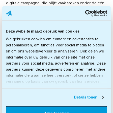
digitale campagne: die blijft vaak steken onder de één
procent. Als je bestaande klanten een fysieke brief
stuurt, loopt dat responspercentage zelfs op tot negen
procent. Je stuurt dus geen losse flodder, maar iets
tastbaars dat echt blijft plakken en een meerwaarde
Deze website maakt gebruik van cookies
heeft voor je klanten.
We gebruiken cookies om content en advertenties te
Dat fysieke mail een goed idee is, betekent niet dat het
personaliseren, om functies voor social media te bieden
ingewikkeld hoeft te zijn.Via postbode.nu stuur je je
en om ons websiteverkeer te analyseren. Ook delen we
mailing net zo makkelijk als een e-mail.
informatie over uw gebruik van onze site met onze
partners voor social media, adverteren en analyse. Deze
Upload je bestand, kies het adres en wij doen de rest.
partners kunnen deze gegevens combineren met andere
Dat betekent; geen gedoe met etiketten, drukkerijen of
informatie die u aan ze heeft verstrekt of die ze hebben
zelfs het zelf postzegels plakken. Het is met een paar
verzameld op basis van uw gebruik van hun services.
klikken geregeld.
Details tonen