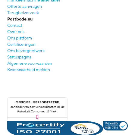
Frankeermachine alternatief
Offerte aanvragen
Terugbelverzoek
Postbode.nu
Contact
Over ons
Ons platform
Certificeringen
Ons bezorgnetwerk
Statuspagina
Algemene voorwaarden
Kwetsbaarheid melden
OFFICIEEL GEREGISTREERD
aanbieder van postvervoerdiensten bij de
Autoriteit Consument & Markt