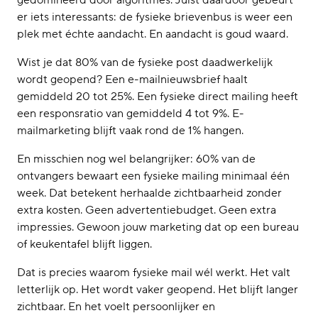
gedomineerd door algoritmes. Juist daardoor gebeurt
Financieel & incasso
er iets interessants: de fysieke brievenbus is weer een
Vastgoed & VvE-beheer
plek met échte aandacht. En aandacht is goud waard.
Tarieven
Over ons
Wist je dat 80% van de fysieke post daadwerkelijk
Ons platform
wordt geopend? Een e-mailnieuwsbrief haalt
Certificeringen
gemiddeld 20 tot 25%. Een fysieke direct mailing heeft
Ons bezorgnetwerk
een responsratio van gemiddeld 4 tot 9%. E-
Kennisbank
mailmarketing blijft vaak rond de 1% hangen.
Artikelen
En misschien nog wel belangrijker: 60% van de
ontvangers bewaart een fysieke mailing minimaal één
week. Dat betekent herhaalde zichtbaarheid zonder
extra kosten. Geen advertentiebudget. Geen extra
impressies. Gewoon jouw marketing dat op een bureau
of keukentafel blijft liggen.
Dat is precies waarom fysieke mail wél werkt. Het valt
letterlijk op. Het wordt vaker geopend. Het blijft langer
zichtbaar. En het voelt persoonlijker en