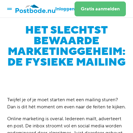
Inloggen
Gratis aanmelden
HET SLECHTST
Post versturen
Aangetekende brief versturen
BEWAARDE
Ansichtkaart versturen
MARKETINGGEHEIM:
Mailings versturen
Deurwaarderservice
DE FYSIEKE MAILING
Retourverwerking
Post ontvangen
Digitale postkamer
Post API
Documentatie API
Postbode CLI
Twijfel je of je moet starten met een mailing sturen?
Oplossingen
Dan is dit hét moment om even naar de feiten te kijken.
Infra & Bouw
Online marketing is overal. Iedereen mailt, adverteert
Zorg
en post. De inbox stroomt vol en social media worden
Overheid & gemeenten