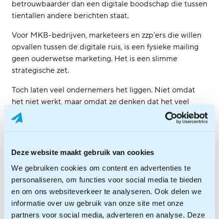
betrouwbaarder dan een digitale boodschap die tussen
tientallen andere berichten staat.
Voor MKB-bedrijven, marketeers en zzp’ers die willen
opvallen tussen de digitale ruis, is een fysieke mailing
geen ouderwetse marketing. Het is een slimme
strategische zet.
Toch laten veel ondernemers het liggen. Niet omdat
het niet werkt, maar omdat ze denken dat het veel
gedoe is. Printer. Papier. Enveloppen. Postzegels.
Labels. Naar een brievenbus rijden. En dan ook nog
rekening houden met veranderende lichtingstijden en
bezorgdagen. Dat hoeft dus niet!
Deze website maakt gebruik van cookies
We gebruiken cookies om content en advertenties te
Via Postbode.nu upload je jouw document eenvoudig
personaliseren, om functies voor social media te bieden
in het portaal. Wij printen het. Wij stoppen het in een
en om ons websiteverkeer te analyseren. Ook delen we
envelop. Wij regelen de frankering en bieden het aan
informatie over uw gebruik van onze site met onze
bij PostNL.
partners voor social media, adverteren en analyse. Deze